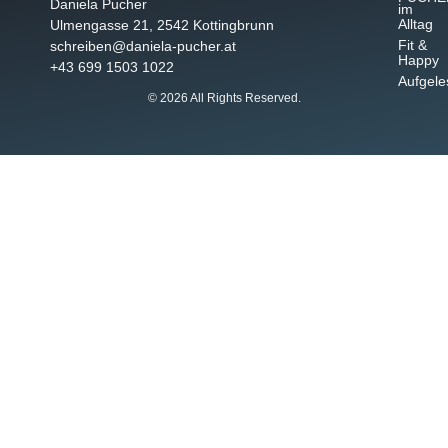
Daniela Pucher
im
Alltag
Ulmengasse 21, 2542 Kottingbrunn
Fit &
schreiben@daniela-pucher.at
Happy
+43 699 1503 1022
Aufgele
© 2026 All Rights Reserved.