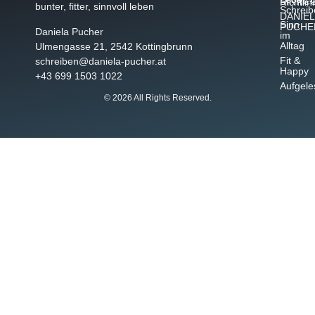
SINNC
Richtlin
bunter, fitter, sinnvoll leben
Schreib
DANIEL
Sinn
PUCHE
Daniela Pucher
im
Alltag
Ulmengasse 21, 2542 Kottingbrunn
Fit &
schreiben@daniela-pucher.at
Happy
+43 699 1503 1022
Aufgele
© 2026 All Rights Reserved.