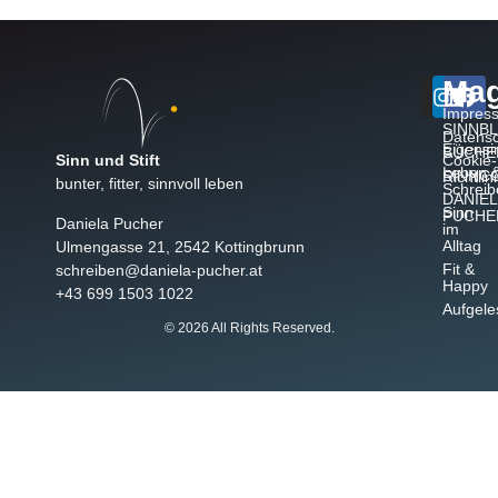
Mag
Impres
SINNB
Datensc
Eigensi
BÜCHE
Sinn und Stift
Cookie-
Leben 
SINNC
Richtlin
bunter, fitter, sinnvoll leben
Schreib
DANIEL
Sinn
PUCHE
Daniela Pucher
im
Alltag
Ulmengasse 21, 2542 Kottingbrunn
Fit &
schreiben@daniela-pucher.at
Happy
+43 699 1503 1022
Aufgele
© 2026 All Rights Reserved.