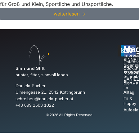
für Groß und Klein, Sportliche und Unsportliche.
weiterlesen →
Mag
Impres
SINNB
Datensc
Eigensi
BÜCHE
Sinn und Stift
Cookie-
Leben 
SINNC
Richtlin
bunter, fitter, sinnvoll leben
Schreib
DANIEL
Sinn
PUCHE
Daniela Pucher
im
Alltag
Ulmengasse 21, 2542 Kottingbrunn
Fit &
schreiben@daniela-pucher.at
Happy
+43 699 1503 1022
Aufgele
© 2026 All Rights Reserved.